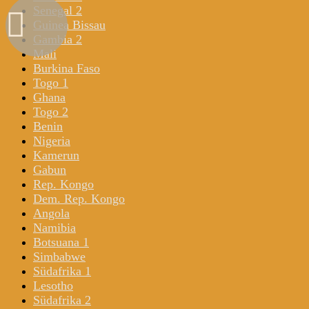
Senegal 2
Guinea Bissau
Gambia 2
Mali
Burkina Faso
Togo 1
Ghana
Togo 2
Benin
Nigeria
Kamerun
Gabun
Rep. Kongo
Dem. Rep. Kongo
Angola
Namibia
Botsuana 1
Simbabwe
Südafrika 1
Lesotho
Südafrika 2