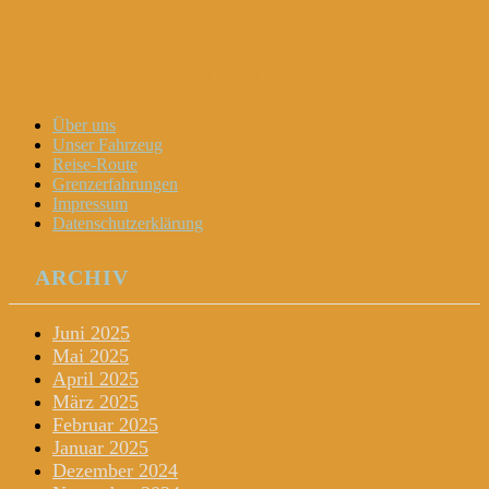
Dani und Didi unterwegs
Menu
Widgets
Search
Skip
Über uns
to
Unser Fahrzeug
content
Reise-Route
Grenzerfahrungen
Impressum
Datenschutzerklärung
ARCHIV
Juni 2025
Mai 2025
April 2025
März 2025
Februar 2025
Januar 2025
Dezember 2024