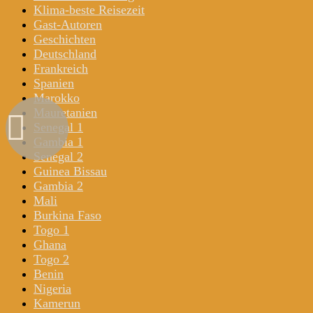
Klima-beste Reisezeit
Gast-Autoren
Geschichten
Deutschland
Frankreich
Spanien
Marokko
Mauretanien
Senegal 1
Gambia 1
Senegal 2
Guinea Bissau
Gambia 2
Mali
Burkina Faso
Togo 1
Ghana
Togo 2
Benin
Nigeria
Kamerun