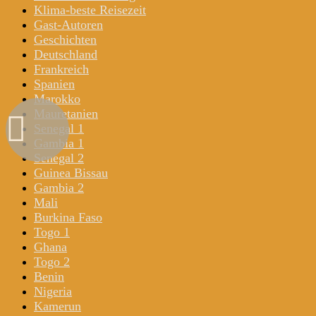
Klima-beste Reisezeit
Gast-Autoren
Geschichten
Deutschland
Frankreich
Spanien
Marokko
Mauretanien
Senegal 1
Gambia 1
Senegal 2
Guinea Bissau
Gambia 2
Mali
Burkina Faso
Togo 1
Ghana
Togo 2
Benin
Nigeria
Kamerun