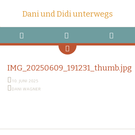
Dani und Didi unterwegs
MENU
WIDGETS
SEARCH
IMG_20250609_191231_thumb.jpg
10. JUNI 2025
DANI WAGNER
←