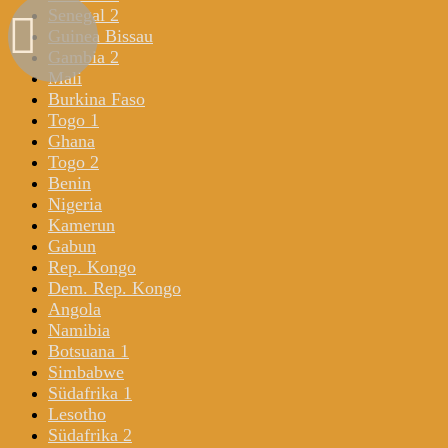
Senegal 2
Guinea Bissau
Gambia 2
Mali
Burkina Faso
Togo 1
Ghana
Togo 2
Benin
Nigeria
Kamerun
Gabun
Rep. Kongo
Dem. Rep. Kongo
Angola
Namibia
Botsuana 1
Simbabwe
Südafrika 1
Lesotho
Südafrika 2