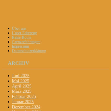
Dani und Didi unterwegs
Menu
Widgets
Search
Skip
Über uns
to
Unser Fahrzeug
content
Reise-Route
Grenzerfahrungen
Impressum
Datenschutzerklärung
ARCHIV
Juni 2025
Mai 2025
April 2025
März 2025
Februar 2025
Januar 2025
Dezember 2024