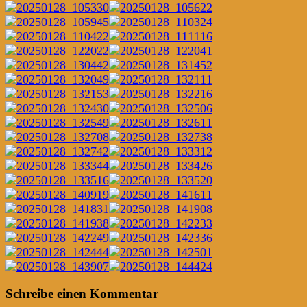
Post
←
→
Schreibe einen Kommentar