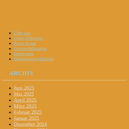
Dani und Didi unterwegs
Menu
Widgets
Search
Skip
Über uns
to
Unser Fahrzeug
content
Reise-Route
Grenzerfahrungen
Impressum
Datenschutzerklärung
ARCHIV
Juni 2025
Mai 2025
April 2025
März 2025
Februar 2025
Januar 2025
Dezember 2024