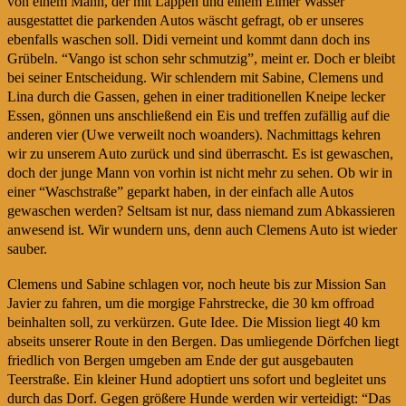
von einem Mann, der mit Lappen und einem Eimer Wasser
ausgestattet die parkenden Autos wäscht gefragt, ob er unseres
ebenfalls waschen soll. Didi verneint und kommt dann doch ins
Grübeln. “Vango ist schon sehr schmutzig”, meint er. Doch er bleibt
bei seiner Entscheidung. Wir schlendern mit Sabine, Clemens und
Lina durch die Gassen, gehen in einer traditionellen Kneipe lecker
Essen, gönnen uns anschließend ein Eis und treffen zufällig auf die
anderen vier (Uwe verweilt noch woanders). Nachmittags kehren
wir zu unserem Auto zurück und sind überrascht. Es ist gewaschen,
doch der junge Mann von vorhin ist nicht mehr zu sehen. Ob wir in
einer “Waschstraße” geparkt haben, in der einfach alle Autos
gewaschen werden? Seltsam ist nur, dass niemand zum Abkassieren
anwesend ist. Wir wundern uns, denn auch Clemens Auto ist wieder
sauber.
Clemens und Sabine schlagen vor, noch heute bis zur Mission San
Javier zu fahren, um die morgige Fahrstrecke, die 30 km offroad
beinhalten soll, zu verkürzen. Gute Idee. Die Mission liegt 40 km
abseits unserer Route in den Bergen. Das umliegende Dörfchen liegt
friedlich von Bergen umgeben am Ende der gut ausgebauten
Teerstraße. Ein kleiner Hund adoptiert uns sofort und begleitet uns
durch das Dorf. Gegen größere Hunde werden wir verteidigt: “Das