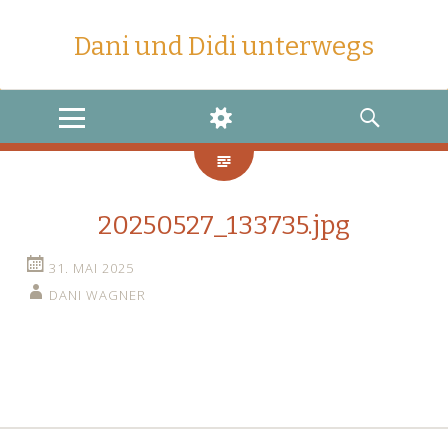
Dani und Didi unterwegs
MENU
WIDGETS
SEARCH
20250527_133735.jpg
31. MAI 2025
DANI WAGNER
←