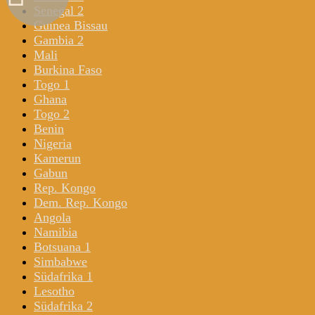
Senegal 2
Guinea Bissau
Gambia 2
Mali
Burkina Faso
Togo 1
Ghana
Togo 2
Benin
Nigeria
Kamerun
Gabun
Rep. Kongo
Dem. Rep. Kongo
Angola
Namibia
Botsuana 1
Simbabwe
Südafrika 1
Lesotho
Südafrika 2