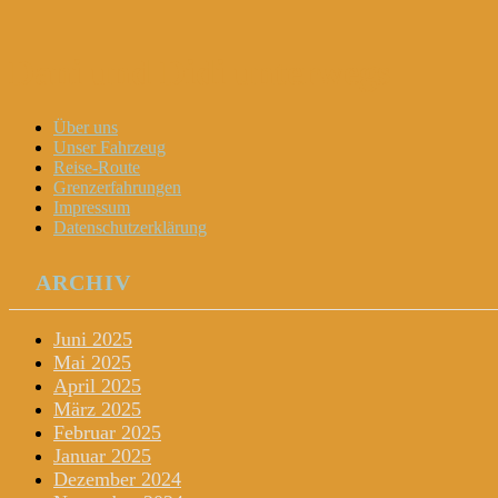
Dani und Didi unterwegs
Menu
Widgets
Search
Skip
Über uns
to
Unser Fahrzeug
content
Reise-Route
Grenzerfahrungen
Impressum
Datenschutzerklärung
ARCHIV
Juni 2025
Mai 2025
April 2025
März 2025
Februar 2025
Januar 2025
Dezember 2024