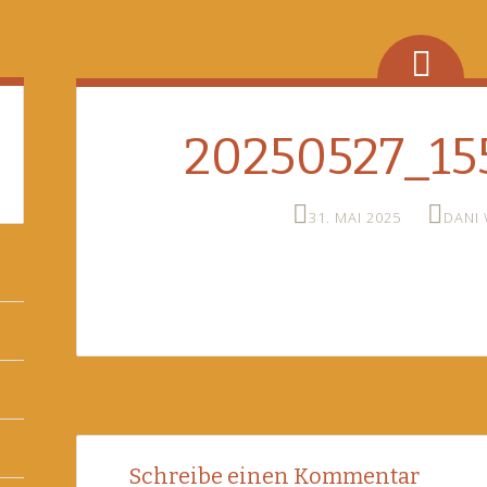
20250527_155
31. MAI 2025
DANI
Post
←
Schreibe einen Kommentar