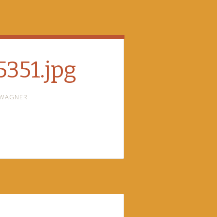
351.jpg
 WAGNER