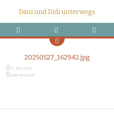
Dani und Didi unterwegs
MENU
WIDGETS
SEARCH
20250527_162942.jpg
31. MAI 2025
DANI WAGNER
←