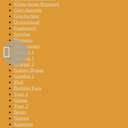
Klima-beste Reisezeit
Gast-Autoren
Geschichten
Deutschland
Frankreich
Spanien
Marokko
Mauretanien
Senegal 1
Gambia 1
Senegal 2
Guinea Bissau
Gambia 2
Mali
Burkina Faso
Togo 1
Ghana
Togo 2
Benin
Nigeria
Kamerun