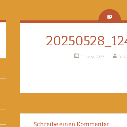
20250528_124
31. MAI 2025
DAN
Post
←
Schreibe einen Kommentar