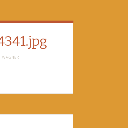
341.jpg
I WAGNER