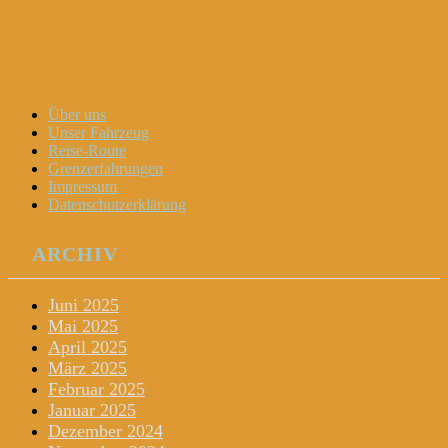
Dani und Didi unterwegs
Menu
Widgets
Search
Skip
Über uns
to
Unser Fahrzeug
content
Reise-Route
Grenzerfahrungen
Impressum
Datenschutzerklärung
ARCHIV
Juni 2025
Mai 2025
April 2025
März 2025
Februar 2025
Januar 2025
Dezember 2024