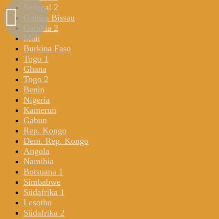
Senegal 2
Guinea Bissau
Gambia 2
Mali
Burkina Faso
Togo 1
Ghana
Togo 2
Benin
Nigeria
Kamerun
Gabun
Rep. Kongo
Dem. Rep. Kongo
Angola
Namibia
Botsuana 1
Simbabwe
Südafrika 1
Lesotho
Südafrika 2