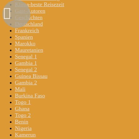
Klima-beste Reisezeit
Gast-Autoren
Geschichten
Deutschland
Frankreich
Spanien
Marokko
Mauretanien
Senegal 1
Gambia 1
Senegal 2
Guinea Bissau
Gambia 2
Mali
Burkina Faso
Togo 1
Ghana
Togo 2
Benin
Nigeria
Kamerun