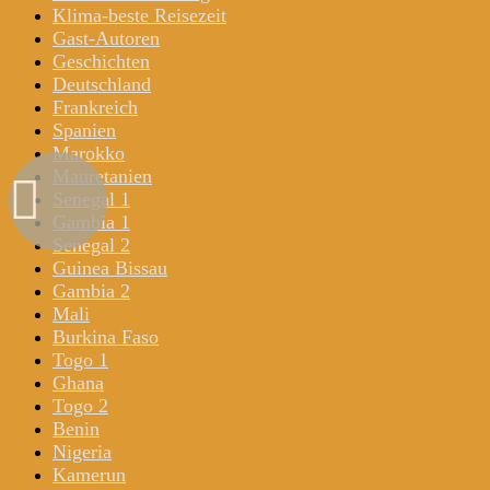
Klima-beste Reisezeit
Gast-Autoren
Geschichten
Deutschland
Frankreich
Spanien
Marokko
Mauretanien
Senegal 1
Gambia 1
Senegal 2
Guinea Bissau
Gambia 2
Mali
Burkina Faso
Togo 1
Ghana
Togo 2
Benin
Nigeria
Kamerun