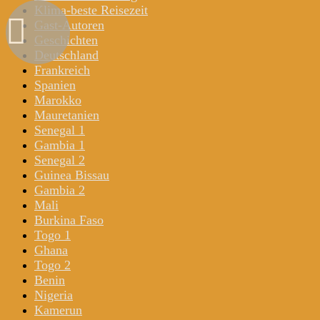
Klima-beste Reisezeit
Gast-Autoren
Geschichten
Deutschland
Frankreich
Spanien
Marokko
Mauretanien
Senegal 1
Gambia 1
Senegal 2
Guinea Bissau
Gambia 2
Mali
Burkina Faso
Togo 1
Ghana
Togo 2
Benin
Nigeria
Kamerun