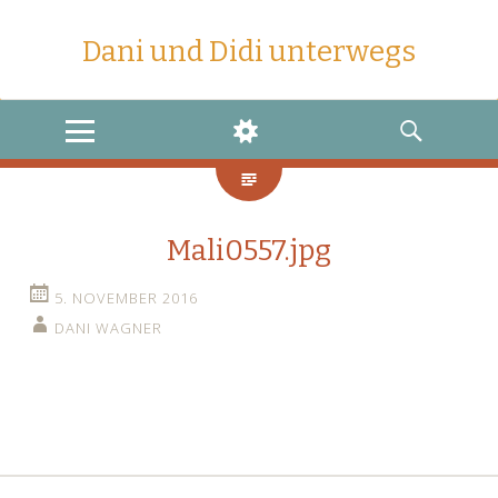
Dani und Didi unterwegs
MENU
WIDGETS
SEARCH
Mali0557.jpg
5. NOVEMBER 2016
DANI WAGNER
←