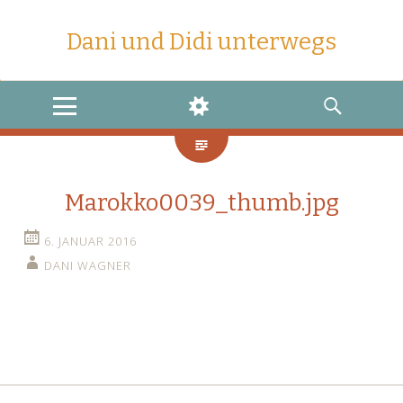
Dani und Didi unterwegs
MENU
WIDGETS
SEARCH
Marokko0039_thumb.jpg
6. JANUAR 2016
DANI WAGNER
←