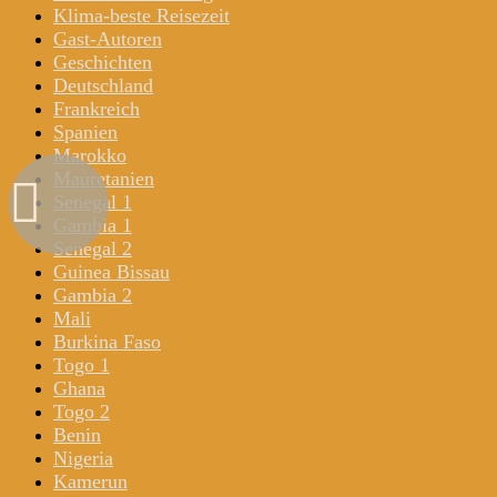
Klima-beste Reisezeit
Gast-Autoren
Geschichten
Deutschland
Frankreich
Spanien
Marokko
Mauretanien
Senegal 1
Gambia 1
Senegal 2
Guinea Bissau
Gambia 2
Mali
Burkina Faso
Togo 1
Ghana
Togo 2
Benin
Nigeria
Kamerun