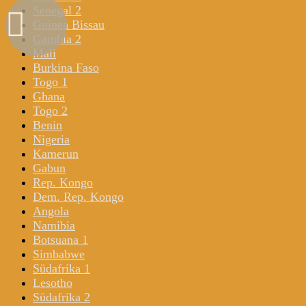
Senegal 2
Guinea Bissau
Gambia 2
Mali
Burkina Faso
Togo 1
Ghana
Togo 2
Benin
Nigeria
Kamerun
Gabun
Rep. Kongo
Dem. Rep. Kongo
Angola
Namibia
Botsuana 1
Simbabwe
Südafrika 1
Lesotho
Südafrika 2