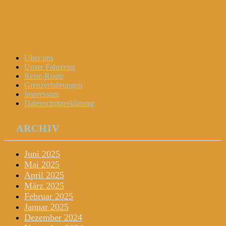
Dani und Didi unterwegs
Menu
Widgets
Search
Skip
Über uns
to
Unser Fahrzeug
content
Reise-Route
Grenzerfahrungen
Impressum
Datenschutzerklärung
ARCHIV
Juni 2025
Mai 2025
April 2025
März 2025
Februar 2025
Januar 2025
Dezember 2024