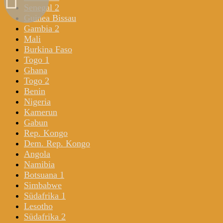
Senegal 2
Guinea Bissau
Gambia 2
Mali
Burkina Faso
Togo 1
Ghana
Togo 2
Benin
Nigeria
Kamerun
Gabun
Rep. Kongo
Dem. Rep. Kongo
Angola
Namibia
Botsuana 1
Simbabwe
Südafrika 1
Lesotho
Südafrika 2