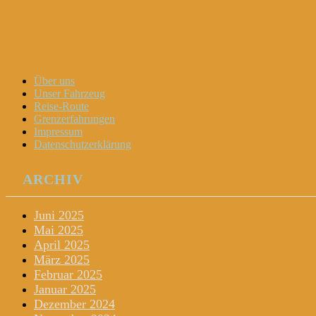
Dani und Didi unterwegs
Menu
Widgets
Search
Skip
Über uns
to
Unser Fahrzeug
content
Reise-Route
Grenzerfahrungen
Impressum
Datenschutzerklärung
ARCHIV
Juni 2025
Mai 2025
April 2025
März 2025
Februar 2025
Januar 2025
Dezember 2024