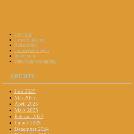
Dani und Didi unterwegs
Menu
Widgets
Search
Skip
Über uns
to
Unser Fahrzeug
content
Reise-Route
Grenzerfahrungen
Impressum
Datenschutzerklärung
ARCHIV
Juni 2025
Mai 2025
April 2025
März 2025
Februar 2025
Januar 2025
Dezember 2024