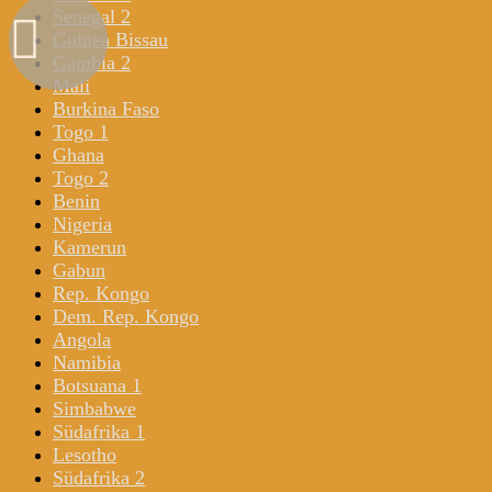
Senegal 2
Guinea Bissau
Gambia 2
Mali
Burkina Faso
Togo 1
Ghana
Togo 2
Benin
Nigeria
Kamerun
Gabun
Rep. Kongo
Dem. Rep. Kongo
Angola
Namibia
Botsuana 1
Simbabwe
Südafrika 1
Lesotho
Südafrika 2