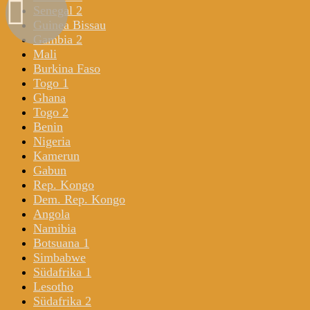
Senegal 2
Guinea Bissau
Gambia 2
Mali
Burkina Faso
Togo 1
Ghana
Togo 2
Benin
Nigeria
Kamerun
Gabun
Rep. Kongo
Dem. Rep. Kongo
Angola
Namibia
Botsuana 1
Simbabwe
Südafrika 1
Lesotho
Südafrika 2