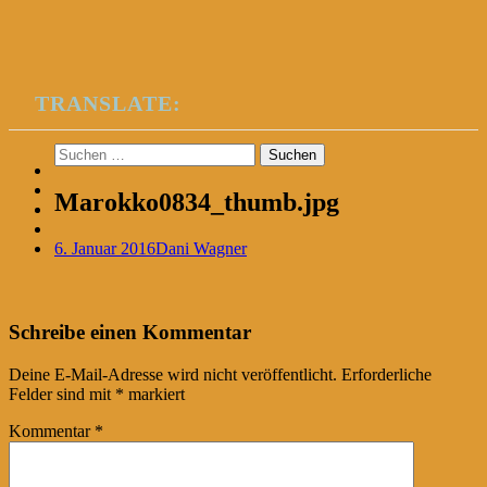
TRANSLATE:
Suchen
nach:
Marokko0834_thumb.jpg
6. Januar 2016
Dani Wagner
Post
←
Schreibe einen Kommentar
navigation
Deine E-Mail-Adresse wird nicht veröffentlicht.
Erforderliche
Felder sind mit
*
markiert
Kommentar
*