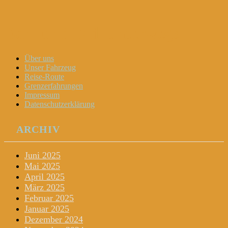
Dani und Didi unterwegs
Menu
Widgets
Search
Skip
Über uns
to
Unser Fahrzeug
content
Reise-Route
Grenzerfahrungen
Impressum
Datenschutzerklärung
ARCHIV
Juni 2025
Mai 2025
April 2025
März 2025
Februar 2025
Januar 2025
Dezember 2024