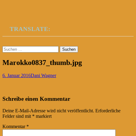
TRANSLATE:
Suchen
nach:
Marokko0837_thumb.jpg
6. Januar 2016
Dani Wagner
Post
←
Schreibe einen Kommentar
navigation
Deine E-Mail-Adresse wird nicht veröffentlicht.
Erforderliche
Felder sind mit
*
markiert
Kommentar
*