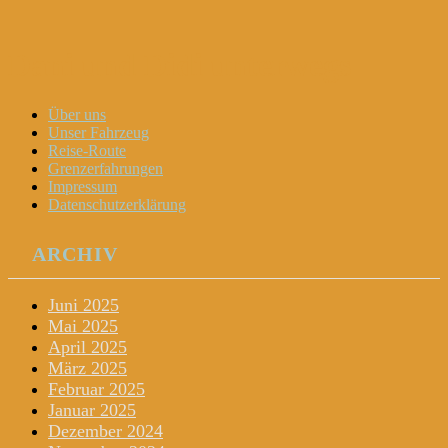
Dani und Didi unterwegs
Menu
Widgets
Search
Skip
Über uns
to
Unser Fahrzeug
content
Reise-Route
Grenzerfahrungen
Impressum
Datenschutzerklärung
ARCHIV
Juni 2025
Mai 2025
April 2025
März 2025
Februar 2025
Januar 2025
Dezember 2024