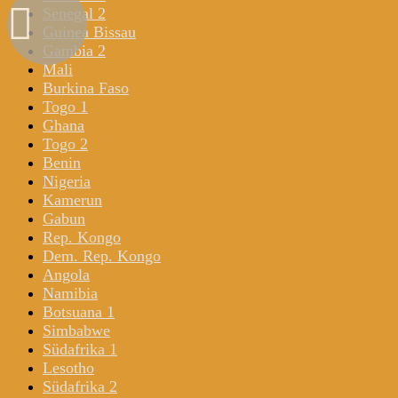
Senegal 2
Guinea Bissau
Gambia 2
Mali
Burkina Faso
Togo 1
Ghana
Togo 2
Benin
Nigeria
Kamerun
Gabun
Rep. Kongo
Dem. Rep. Kongo
Angola
Namibia
Botsuana 1
Simbabwe
Südafrika 1
Lesotho
Südafrika 2