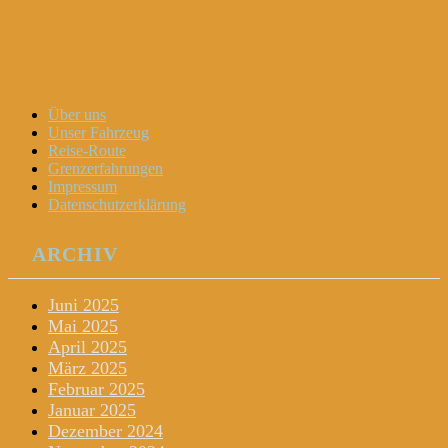
Dani und Didi unterwegs
Menu
Widgets
Search
Skip
Über uns
to
Unser Fahrzeug
content
Reise-Route
Grenzerfahrungen
Impressum
Datenschutzerklärung
ARCHIV
Juni 2025
Mai 2025
April 2025
März 2025
Februar 2025
Januar 2025
Dezember 2024