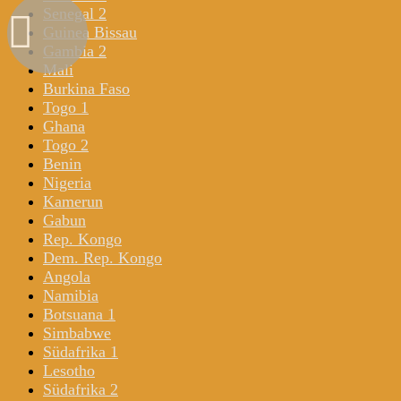
Senegal 2
Guinea Bissau
Gambia 2
Mali
Burkina Faso
Togo 1
Ghana
Togo 2
Benin
Nigeria
Kamerun
Gabun
Rep. Kongo
Dem. Rep. Kongo
Angola
Namibia
Botsuana 1
Simbabwe
Südafrika 1
Lesotho
Südafrika 2