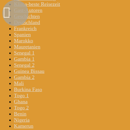
Klima-beste Reisezeit
Gast-Autoren
Geschichten
Deutschland
Frankreich
Spanien
Marokko
Mauretanien
Senegal 1
Gambia 1
Senegal 2
Guinea Bissau
Gambia 2
Mali
Burkina Faso
Togo 1
Ghana
Togo 2
Benin
Nigeria
Kamerun