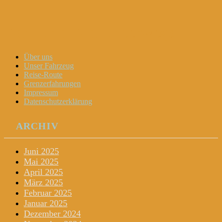
Dani und Didi unterwegs
Menu
Widgets
Search
Skip
Über uns
to
Unser Fahrzeug
content
Reise-Route
Grenzerfahrungen
Impressum
Datenschutzerklärung
ARCHIV
Juni 2025
Mai 2025
April 2025
März 2025
Februar 2025
Januar 2025
Dezember 2024