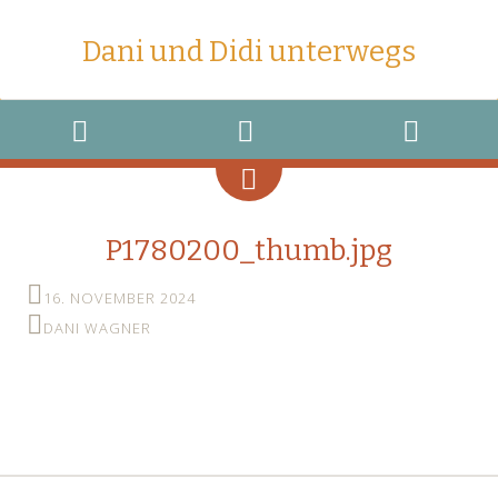
Dani und Didi unterwegs
MENU
WIDGETS
SEARCH
P1780200_thumb.jpg
16. NOVEMBER 2024
DANI WAGNER
←