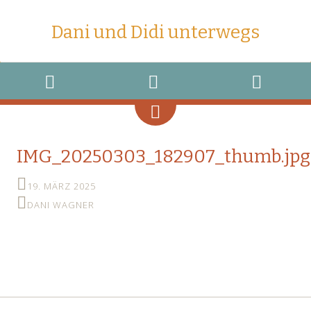
Dani und Didi unterwegs
MENU
WIDGETS
SEARCH
IMG_20250303_182907_thumb.jpg
19. MÄRZ 2025
DANI WAGNER
←