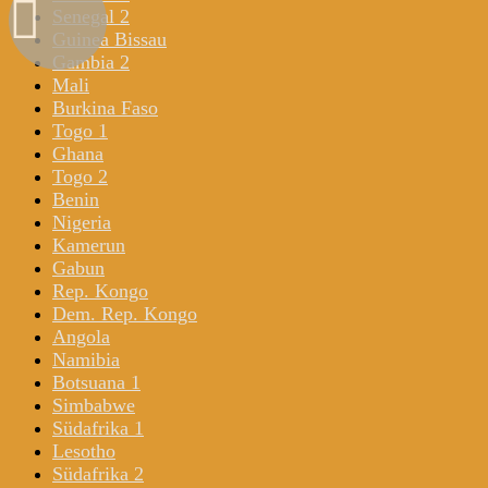
Senegal 2
Guinea Bissau
Gambia 2
Mali
Burkina Faso
Togo 1
Ghana
Togo 2
Benin
Nigeria
Kamerun
Gabun
Rep. Kongo
Dem. Rep. Kongo
Angola
Namibia
Botsuana 1
Simbabwe
Südafrika 1
Lesotho
Südafrika 2