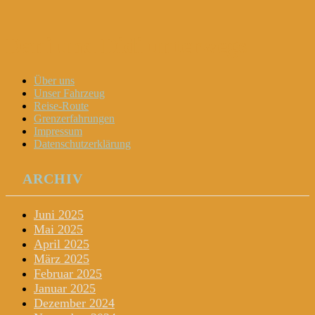
Dani und Didi unterwegs
Menu
Widgets
Search
Skip
Über uns
to
Unser Fahrzeug
content
Reise-Route
Grenzerfahrungen
Impressum
Datenschutzerklärung
ARCHIV
Juni 2025
Mai 2025
April 2025
März 2025
Februar 2025
Januar 2025
Dezember 2024