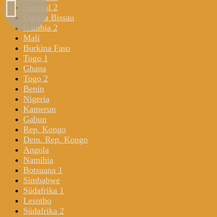
Senegal 2
Guinea Bissau
Gambia 2
Mali
Burkina Faso
Togo 1
Ghana
Togo 2
Benin
Nigeria
Kamerun
Gabun
Rep. Kongo
Dem. Rep. Kongo
Angola
Namibia
Botsuana 1
Simbabwe
Südafrika 1
Lesotho
Südafrika 2