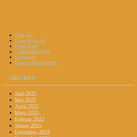
Dani und Didi unterwegs
Menu
Widgets
Search
Skip
Über uns
to
Unser Fahrzeug
content
Reise-Route
Grenzerfahrungen
Impressum
Datenschutzerklärung
ARCHIV
Juni 2025
Mai 2025
April 2025
März 2025
Februar 2025
Januar 2025
Dezember 2024