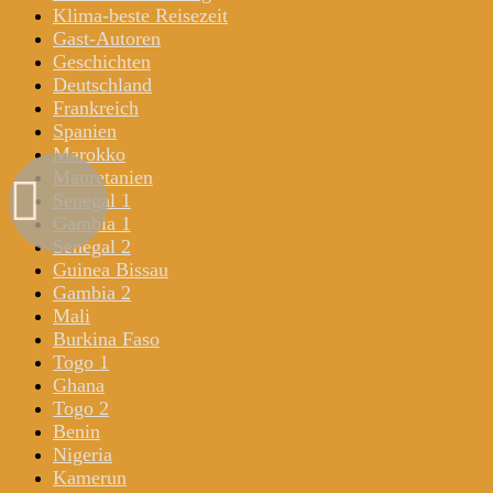
Klima-beste Reisezeit
Gast-Autoren
Geschichten
Deutschland
Frankreich
Spanien
Marokko
Mauretanien
Senegal 1
Gambia 1
Senegal 2
Guinea Bissau
Gambia 2
Mali
Burkina Faso
Togo 1
Ghana
Togo 2
Benin
Nigeria
Kamerun