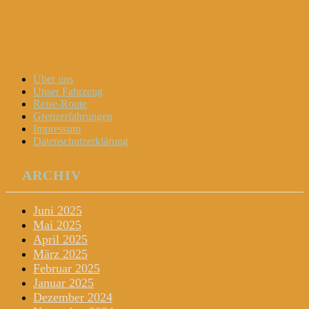
Dani und Didi unterwegs
Menu
Widgets
Search
Skip
Über uns
to
Unser Fahrzeug
content
Reise-Route
Grenzerfahrungen
Impressum
Datenschutzerklärung
ARCHIV
Juni 2025
Mai 2025
April 2025
März 2025
Februar 2025
Januar 2025
Dezember 2024