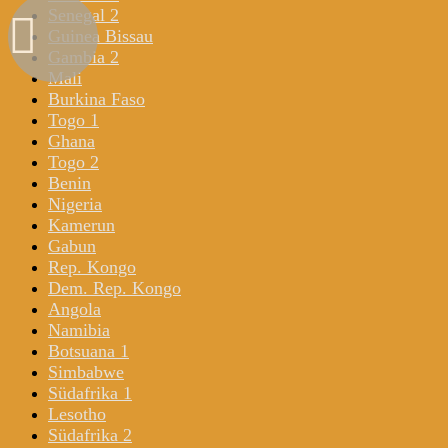
Senegal 2
Guinea Bissau
Gambia 2
Mali
Burkina Faso
Togo 1
Ghana
Togo 2
Benin
Nigeria
Kamerun
Gabun
Rep. Kongo
Dem. Rep. Kongo
Angola
Namibia
Botsuana 1
Simbabwe
Südafrika 1
Lesotho
Südafrika 2