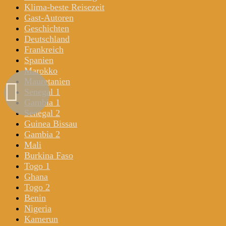
Klima-beste Reisezeit
Gast-Autoren
Geschichten
Deutschland
Frankreich
Spanien
Marokko
Mauretanien
Senegal 1
Gambia 1
Senegal 2
Guinea Bissau
Gambia 2
Mali
Burkina Faso
Togo 1
Ghana
Togo 2
Benin
Nigeria
Kamerun