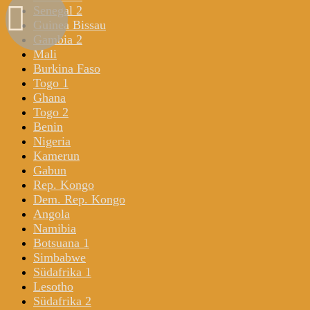
Senegal 2
Guinea Bissau
Gambia 2
Mali
Burkina Faso
Togo 1
Ghana
Togo 2
Benin
Nigeria
Kamerun
Gabun
Rep. Kongo
Dem. Rep. Kongo
Angola
Namibia
Botsuana 1
Simbabwe
Südafrika 1
Lesotho
Südafrika 2