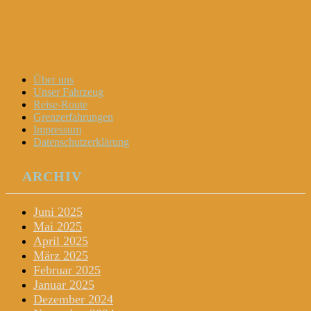
Dani und Didi unterwegs
Menu
Widgets
Search
Skip
Über uns
to
Unser Fahrzeug
content
Reise-Route
Grenzerfahrungen
Impressum
Datenschutzerklärung
ARCHIV
Juni 2025
Mai 2025
April 2025
März 2025
Februar 2025
Januar 2025
Dezember 2024