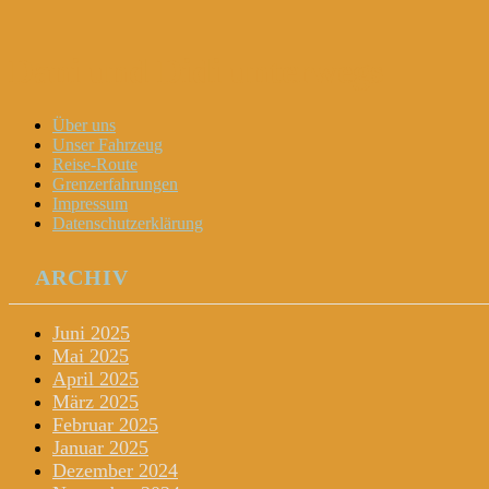
Dani und Didi unterwegs
Menu
Widgets
Search
Skip
Über uns
to
Unser Fahrzeug
content
Reise-Route
Grenzerfahrungen
Impressum
Datenschutzerklärung
ARCHIV
Juni 2025
Mai 2025
April 2025
März 2025
Februar 2025
Januar 2025
Dezember 2024