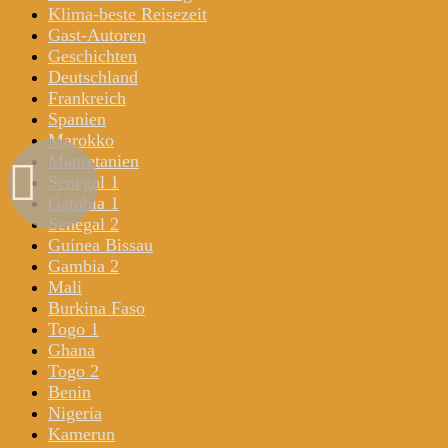
Klima-beste Reisezeit
Gast-Autoren
Geschichten
Deutschland
Frankreich
Spanien
Marokko
Mauretanien
Senegal 1
Gambia 1
Senegal 2
Guinea Bissau
Gambia 2
Mali
Burkina Faso
Togo 1
Ghana
Togo 2
Benin
Nigeria
Kamerun