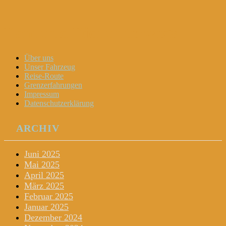
Dani und Didi unterwegs
Menu
Widgets
Search
Skip
Über uns
to
Unser Fahrzeug
content
Reise-Route
Grenzerfahrungen
Impressum
Datenschutzerklärung
ARCHIV
Juni 2025
Mai 2025
April 2025
März 2025
Februar 2025
Januar 2025
Dezember 2024