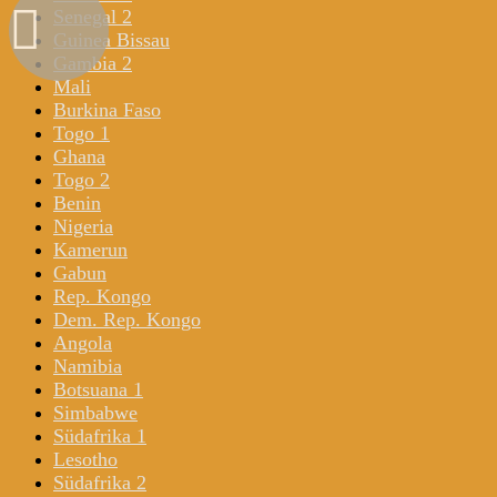
Senegal 2
Guinea Bissau
Gambia 2
Mali
Burkina Faso
Togo 1
Ghana
Togo 2
Benin
Nigeria
Kamerun
Gabun
Rep. Kongo
Dem. Rep. Kongo
Angola
Namibia
Botsuana 1
Simbabwe
Südafrika 1
Lesotho
Südafrika 2