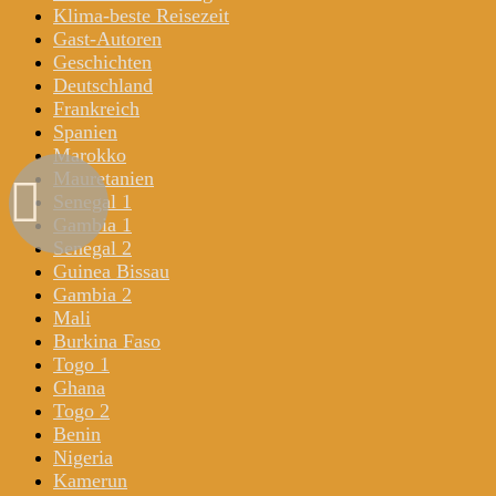
Klima-beste Reisezeit
Gast-Autoren
Geschichten
Deutschland
Frankreich
Spanien
Marokko
Mauretanien
Senegal 1
Gambia 1
Senegal 2
Guinea Bissau
Gambia 2
Mali
Burkina Faso
Togo 1
Ghana
Togo 2
Benin
Nigeria
Kamerun