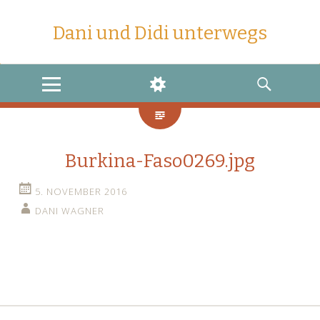
Dani und Didi unterwegs
MENU
WIDGETS
SEARCH
Burkina-Faso0269.jpg
5. NOVEMBER 2016
DANI WAGNER
←