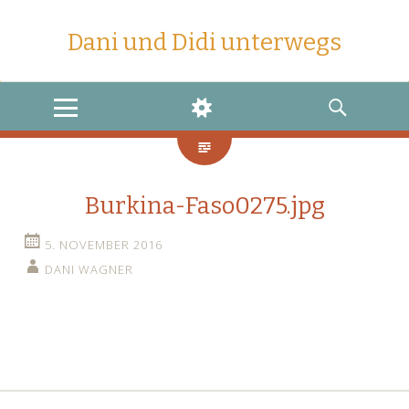
Dani und Didi unterwegs
MENU
WIDGETS
SEARCH
Burkina-Faso0275.jpg
5. NOVEMBER 2016
DANI WAGNER
←