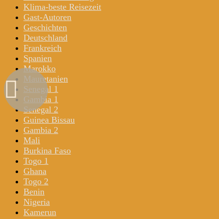
Klima-beste Reisezeit
Gast-Autoren
Geschichten
Deutschland
Frankreich
Spanien
Marokko
Mauretanien
Senegal 1
Gambia 1
Senegal 2
Guinea Bissau
Gambia 2
Mali
Burkina Faso
Togo 1
Ghana
Togo 2
Benin
Nigeria
Kamerun