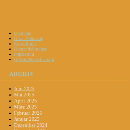
Dani und Didi unterwegs
Menu
Widgets
Search
Skip
Über uns
to
Unser Fahrzeug
content
Reise-Route
Grenzerfahrungen
Impressum
Datenschutzerklärung
ARCHIV
Juni 2025
Mai 2025
April 2025
März 2025
Februar 2025
Januar 2025
Dezember 2024