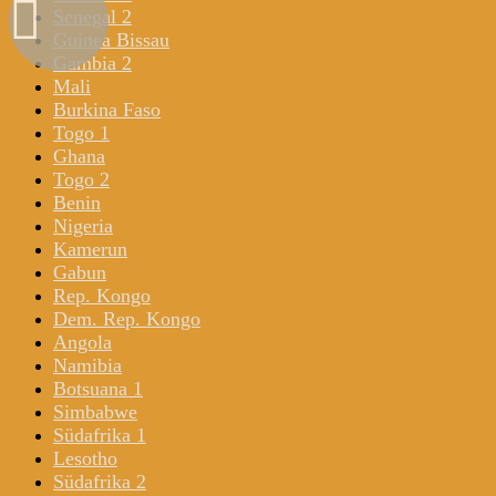
Senegal 2
Guinea Bissau
Gambia 2
Mali
Burkina Faso
Togo 1
Ghana
Togo 2
Benin
Nigeria
Kamerun
Gabun
Rep. Kongo
Dem. Rep. Kongo
Angola
Namibia
Botsuana 1
Simbabwe
Südafrika 1
Lesotho
Südafrika 2