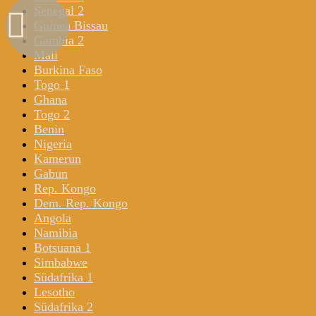
Senegal 2
Guinea Bissau
Gambia 2
Mali
Burkina Faso
Togo 1
Ghana
Togo 2
Benin
Nigeria
Kamerun
Gabun
Rep. Kongo
Dem. Rep. Kongo
Angola
Namibia
Botsuana 1
Simbabwe
Südafrika 1
Lesotho
Südafrika 2