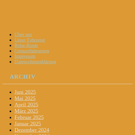
Dani und Didi unterwegs
Menu
Widgets
Search
Skip
Über uns
to
Unser Fahrzeug
content
Reise-Route
Grenzerfahrungen
Impressum
Datenschutzerklärung
ARCHIV
Juni 2025
Mai 2025
April 2025
März 2025
Februar 2025
Januar 2025
Dezember 2024