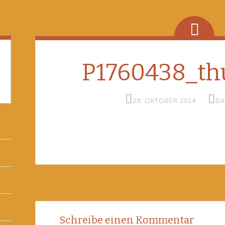
P1760438_th
28. OKTOBER 2024
DA
Post
←
Schreibe einen Kommentar