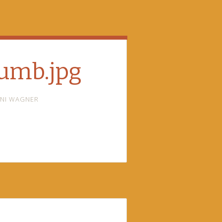
umb.jpg
NI WAGNER