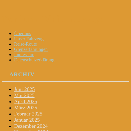
Dani und Didi unterwegs
Menu
Widgets
Search
Skip
Über uns
to
Unser Fahrzeug
content
Reise-Route
Grenzerfahrungen
Impressum
Datenschutzerklärung
ARCHIV
Juni 2025
Mai 2025
April 2025
März 2025
Februar 2025
Januar 2025
Dezember 2024