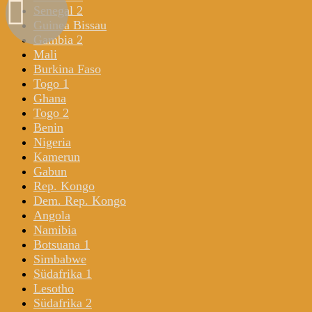
Senegal 2
Guinea Bissau
Gambia 2
Mali
Burkina Faso
Togo 1
Ghana
Togo 2
Benin
Nigeria
Kamerun
Gabun
Rep. Kongo
Dem. Rep. Kongo
Angola
Namibia
Botsuana 1
Simbabwe
Südafrika 1
Lesotho
Südafrika 2