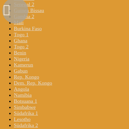
Senegal 2
Guinea Bissau
Gambia 2
Mali
Burkina Faso
Togo 1
Ghana
Togo 2
Benin
Nigeria
Kamerun
Gabun
Rep. Kongo
Dem. Rep. Kongo
Angola
Namibia
Botsuana 1
Simbabwe
Südafrika 1
Lesotho
Südafrika 2