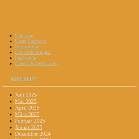
Dani und Didi unterwegs
Menu
Widgets
Search
Skip
Über uns
to
Unser Fahrzeug
content
Reise-Route
Grenzerfahrungen
Impressum
Datenschutzerklärung
ARCHIV
Juni 2025
Mai 2025
April 2025
März 2025
Februar 2025
Januar 2025
Dezember 2024