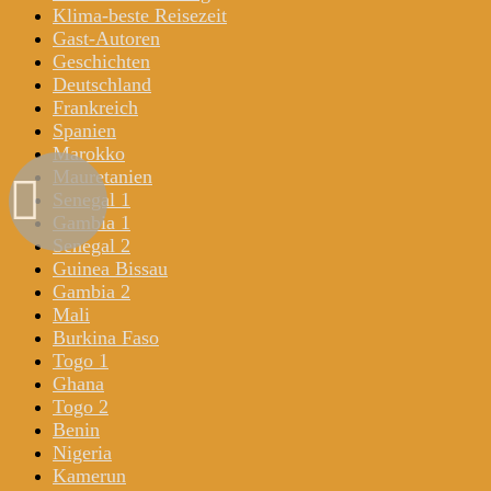
Klima-beste Reisezeit
Gast-Autoren
Geschichten
Deutschland
Frankreich
Spanien
Marokko
Mauretanien
Senegal 1
Gambia 1
Senegal 2
Guinea Bissau
Gambia 2
Mali
Burkina Faso
Togo 1
Ghana
Togo 2
Benin
Nigeria
Kamerun