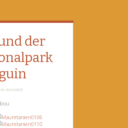
und der
onalpark
guin
ANI WAGNER
bou: