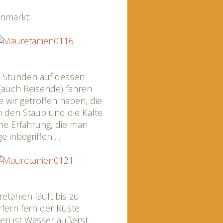
enmarkt:
2 Stunden auf dessen
auch Reisende) fahren
e wir getroffen haben, die
oh den Staub und die Kälte
ime Erfahrung, die man
e inbegriffen….
tanien läuft bis zu
rfern fern der Küste
nien ist Wasser äußerst