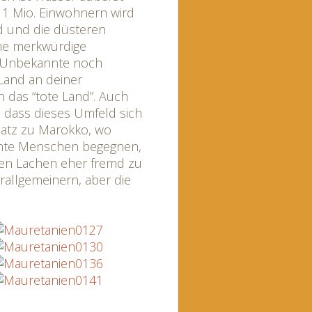
n 1 Mio. Einwohnern wird
nd und die düsteren
ine merkwürdige
 Unbekannte noch
 Land an deiner
 das “tote Land”. Auch
, dass dieses Umfeld sich
satz zu Marokko, wo
unte Menschen begegnen,
enen Lachen eher fremd zu
erallgemeinern, aber die