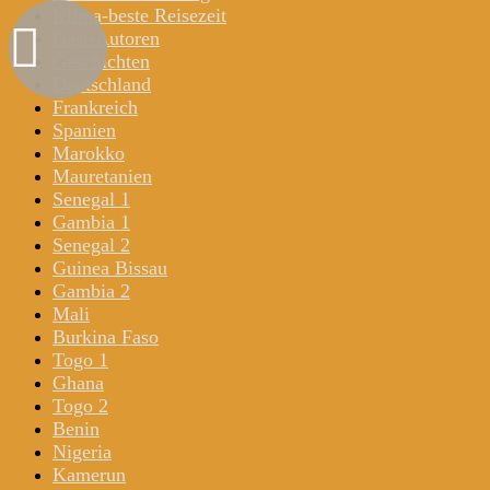
Klima-beste Reisezeit
Gast-Autoren
Geschichten
Deutschland
Frankreich
Spanien
Marokko
Mauretanien
Senegal 1
Gambia 1
Senegal 2
Guinea Bissau
Gambia 2
Mali
Burkina Faso
Togo 1
Ghana
Togo 2
Benin
Nigeria
Kamerun